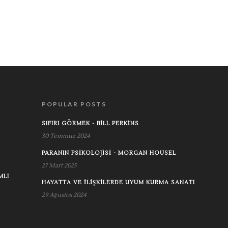
POPULAR POSTS
SIFIRI GÖRMEK - BILL PERKINS
30 Temmuz 2024
PARANIN PSIKOLOJISI - MORGAN HOUSEL
27 Mart 2025
MLI
HAYATTA VE İLIŞKILERDE UYUM KURMA SANATI
29 Ağustos 2024