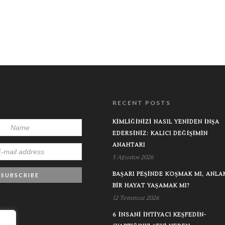
RECENT POSTS
KIMLIĞINIZI NASIL YENIDEN İNŞA
EDERSINIZ: KALICI DEĞIŞIMIN
ANAHTARI
5 Ağustos 2026
BAŞARI PEŞINDE KOŞMAK MI, ANLA
BIR HAYAT YAŞAMAK MI?
12 Temmuz 2026
6 İNSANI İHTIYACI KEŞFEDIN-