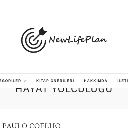
EGORILER
KITAP ÖNERILERI
HAKKIMDA
İLET
HAYAT YOLCULUĞU
– PAULO COELHO