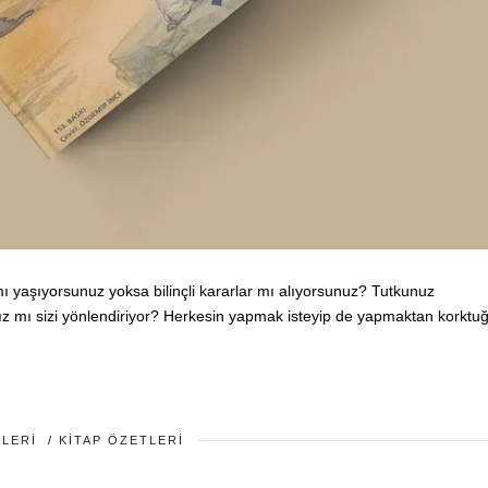
ı yaşıyorsunuz yoksa bilinçli kararlar mı alıyorsunuz? Tutkunuz
ız mı sizi yönlendiriyor? Herkesin yapmak isteyip de yapmaktan korktu
ILERI
/
KITAP ÖZETLERI