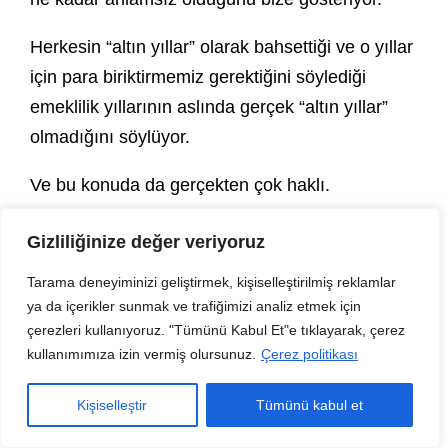
Herkesin “altın yıllar” olarak bahsettiği ve o yıllar
için para biriktirmemiz gerektiğini söylediği
emeklilik yıllarının aslında gerçek “altın yıllar”
olmadığını söylüyor.
Ve bu konuda da gerçekten çok haklı.
Bu yıllar için delice çalışıp para biriktirip
Gizliliğinize değer veriyoruz
deneyimlerden yoksun kalmak ve herhangi bir
Tarama deneyiminizi geliştirmek, kişiselleştirilmiş reklamlar
anı biriktirmemeyi düşünmek bile beni tek
ya da içerikler sunmak ve trafiğimizi analiz etmek için
başına ağır bir strese sokmaya yetiyor.
çerezleri kullanıyoruz. "Tümünü Kabul Et"e tıklayarak, çerez
kullanımımıza izin vermiş olursunuz.
Çerez politikası
Çok şükür bu konuda ben de bu yaşıma kadar
Bill Perkins gibi düşündüm.
Kişiselleştir
Tümünü kabul et