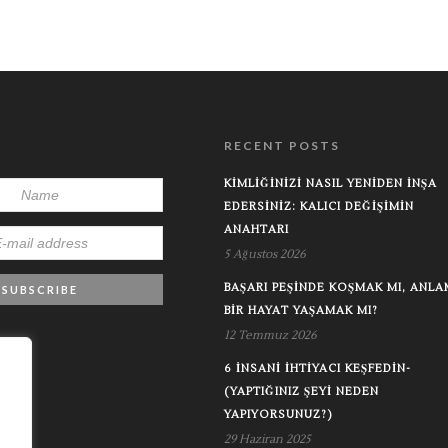
RECENT POSTS
KIMLIĞINIZI NASIL YENIDEN İNŞA
EDERSINIZ: KALICI DEĞIŞIMIN
ANAHTARI
5 Ağustos 2026
BAŞARI PEŞINDE KOŞMAK MI, ANLA
BIR HAYAT YAŞAMAK MI?
12 Temmuz 2026
6 İNSANI İHTIYACI KEŞFEDIN-
(YAPTIĞINIZ ŞEYI NEDEN
YAPIYORSUNUZ?)
29 Haziran 2025