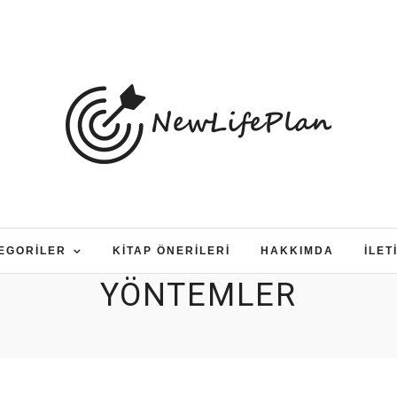
EGORILER
KITAP ÖNERILERI
HAKKIMDA
İLET
YÖNTEMLER