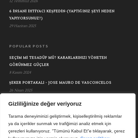
12 Temmuz 2026
6 İNSANI İHTIYACI KEŞFEDIN-(YAPTIĞINIZ ŞEYI NEDEN
YAPIYORSUNUZ?)
29 Haziran 2025
POPULAR POSTS
SEÇIM MI TESADÜF MÜ? KARARLARINIZI YÖNETEN
GÖRÜNMEZ GÜÇLER
8 Kasım 2024
ŞEKER PORTAKALI - JOSE MAURO DE VASCONCELOS
26 Nisan 2025
NLP'NIN EN ÖNEMLI 10 İLKESI
Gizliliğinize değer veriyoruz
12 Mayıs 2024
Tarama deneyiminizi geliştirmek, kişiselleştirilmiş reklamlar
ya da içerikler sunmak ve trafiğimizi analiz etmek için
çerezleri kullanıyoruz. "Tümünü Kabul Et"e tıklayarak, çerez