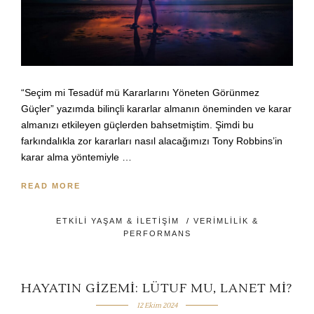
“Seçim mi Tesadüf mü Kararlarını Yöneten Görünmez
Güçler” yazımda bilinçli kararlar almanın öneminden ve karar
almanızı etkileyen güçlerden bahsetmiştim. Şimdi bu
farkındalıkla zor kararları nasıl alacağımızı Tony Robbins’in
karar alma yöntemiyle …
READ MORE
ETKILI YAŞAM & İLETIŞIM
/
VERIMLILIK &
PERFORMANS
HAYATIN GIZEMI: LÜTUF MU, LANET MI?
12 Ekim 2024