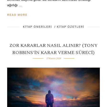
ağırlığı …
READ MORE
KITAP ÖNERILERI
/
KITAP ÖZETLERI
ZOR KARARLAR NASIL ALINIR? (TONY
ROBBINS’IN KARAR VERME SÜRECI)
17 Kasım 2024