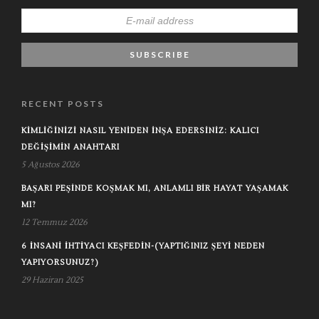
RECENT POSTS
KIMLIĞINIZI NASIL YENIDEN İNŞA EDERSINIZ: KALICI
DEĞIŞIMIN ANAHTARI
5 Ağustos 2026
BAŞARI PEŞINDE KOŞMAK MI, ANLAMLI BIR HAYAT YAŞAMAK
MI?
12 Temmuz 2026
6 İNSANI İHTIYACI KEŞFEDIN-(YAPTIĞINIZ ŞEYI NEDEN
YAPIYORSUNUZ?)
29 Haziran 2025