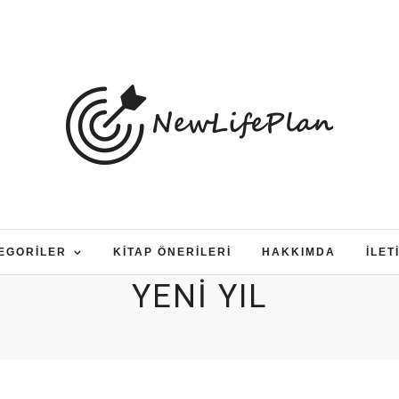
EGORILER
KITAP ÖNERILERI
HAKKIMDA
İLET
YENI YIL