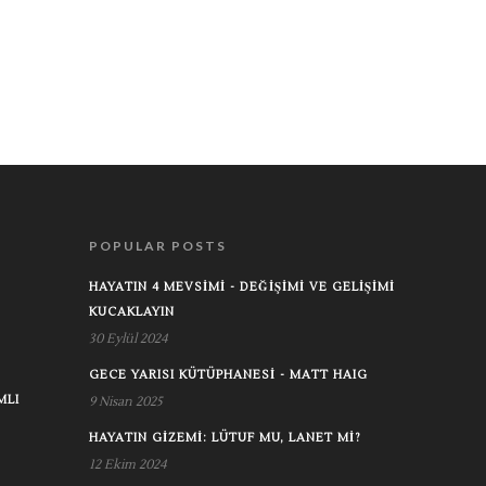
POPULAR POSTS
HAYATIN 4 MEVSIMI - DEĞIŞIMI VE GELIŞIMI
KUCAKLAYIN
30 Eylül 2024
GECE YARISI KÜTÜPHANESI - MATT HAIG
MLI
9 Nisan 2025
HAYATIN GIZEMI: LÜTUF MU, LANET MI?
12 Ekim 2024