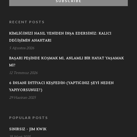
RECENT POSTS
KIMLIĞINIZI NASIL YENIDEN İNŞA EDERSINIZ: KALICI
DEĞIŞIMIN ANAHTARI
5 Ağustos 2026
BAŞARI PEŞINDE KOŞMAK MI, ANLAMLI BIR HAYAT YAŞAMAK
MI?
12 Temmuz 2026
6 İNSANI İHTIYACI KEŞFEDIN-(YAPTIĞINIZ ŞEYI NEDEN
YAPIYORSUNUZ?)
29 Haziran 2025
POPULAR POSTS
SINIRSIZ - JIM KWIK
25 Mart 2025