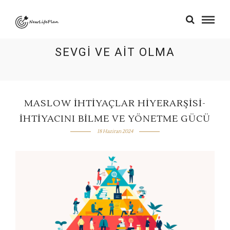
SEVGI VE AIT OLMA
MASLOW İHTIYAÇLAR HIYERARŞISI-
İHTIYACINI BILME VE YÖNETME GÜCÜ
18 Haziran 2024