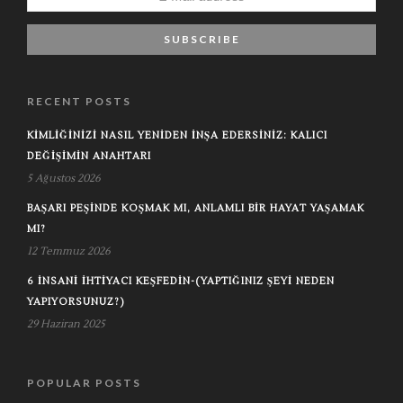
RECENT POSTS
KIMLIĞINIZI NASIL YENIDEN İNŞA EDERSINIZ: KALICI
DEĞIŞIMIN ANAHTARI
5 Ağustos 2026
BAŞARI PEŞINDE KOŞMAK MI, ANLAMLI BIR HAYAT YAŞAMAK
MI?
12 Temmuz 2026
6 İNSANI İHTIYACI KEŞFEDIN-(YAPTIĞINIZ ŞEYI NEDEN
YAPIYORSUNUZ?)
29 Haziran 2025
POPULAR POSTS