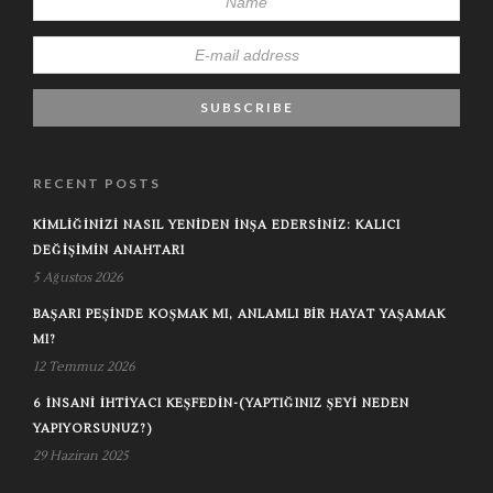
RECENT POSTS
KIMLIĞINIZI NASIL YENIDEN İNŞA EDERSINIZ: KALICI
DEĞIŞIMIN ANAHTARI
5 Ağustos 2026
BAŞARI PEŞINDE KOŞMAK MI, ANLAMLI BIR HAYAT YAŞAMAK
MI?
12 Temmuz 2026
6 İNSANI İHTIYACI KEŞFEDIN-(YAPTIĞINIZ ŞEYI NEDEN
YAPIYORSUNUZ?)
29 Haziran 2025