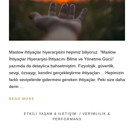
Maslow ihtiyaçlar hiyerarşisini hepimiz biliyoruz. “Maslow
İhtiyaçlar Hiyerarşisi-İhtiyacını Bilme ve Yönetme Gücü”
yazımda da detaylıca bahsetmiştim. Fizyolojik, güvenlik,
sevgi, özsaygı, kendini gerçekleştirme ihtiyaçları… Hepimizin
farklı seviyelerde gidermesi gereken ihtiyaçlar. Peki size daha
derin …
READ MORE
ETKILI YAŞAM & İLETIŞIM
/
VERIMLILIK &
PERFORMANS