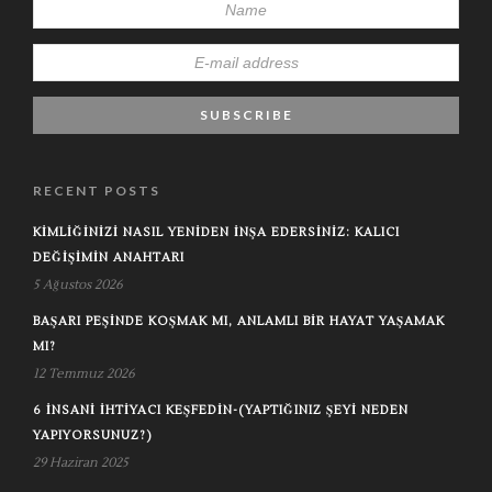
RECENT POSTS
KIMLIĞINIZI NASIL YENIDEN İNŞA EDERSINIZ: KALICI
DEĞIŞIMIN ANAHTARI
5 Ağustos 2026
BAŞARI PEŞINDE KOŞMAK MI, ANLAMLI BIR HAYAT YAŞAMAK
MI?
12 Temmuz 2026
6 İNSANI İHTIYACI KEŞFEDIN-(YAPTIĞINIZ ŞEYI NEDEN
YAPIYORSUNUZ?)
29 Haziran 2025