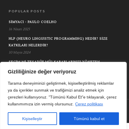
POPULAR POSTS
SIMYACI - PAULO COELHO
16 Nisan 2025
NLP (NEURO LINGUISTIC PROGRAMMING) NEDIR? SIZE
KATKILARI NELERDIR?
10 Mayıs 2024
SEÇIM MI TESADÜF MÜ? KARARLARINIZI YÖNETEN
GÖRÜNMEZ GÜÇLER
Gizliliğinize değer veriyoruz
8 Kasım 2024
Tarama deneyiminizi geliştirmek, kişiselleştirilmiş reklamlar
ya da içerikler sunmak ve trafiğimizi analiz etmek için
çerezleri kullanıyoruz. "Tümünü Kabul Et"e tıklayarak, çerez
kullanımımıza izin vermiş olursunuz.
Çerez politikası
Anasayfa
İletişim
Gizlilik Politikası
Kullanım Şartları
© Copyright 2024 - New Life Plan
Kişiselleştir
Tümünü kabul et