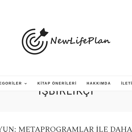
EGORILER
KITAP ÖNERILERI
HAKKIMDA
İLET
IŞBIRLIKÇI
UYUN: METAPROGRAMLAR ILE DAH