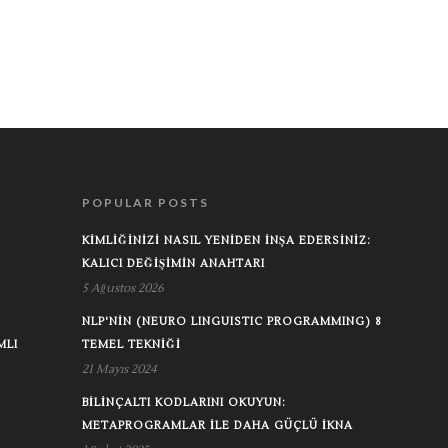
POPULAR POSTS
KIMLIĞINIZI NASIL YENIDEN İNŞA EDERSINIZ:
KALICI DEĞIŞIMIN ANAHTARI
5 Ağustos 2026
NLP'NIN (NEURO LINGUISTIC PROGRAMMING) 8
MLI
TEMEL TEKNIĞI
21 Mayıs 2024
BILINÇALTI KODLARINI OKUYUN:
METAPROGRAMLAR ILE DAHA GÜÇLÜ İKNA