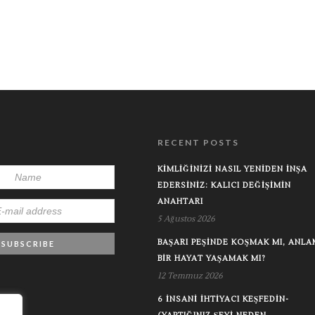
RECENT POSTS
KIMLIĞINIZI NASIL YENIDEN İNŞA
EDERSINIZ: KALICI DEĞIŞIMIN
ANAHTARI
5 Ağustos 2026
BAŞARI PEŞINDE KOŞMAK MI, ANLA
BIR HAYAT YAŞAMAK MI?
12 Temmuz 2026
6 İNSANI İHTIYACI KEŞFEDIN-