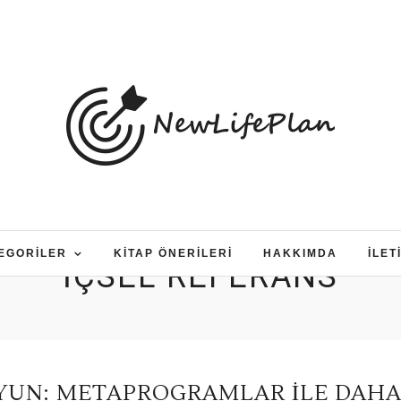
EGORILER
KITAP ÖNERILERI
HAKKIMDA
İLET
IÇSEL REFERANS
UYUN: METAPROGRAMLAR ILE DAH