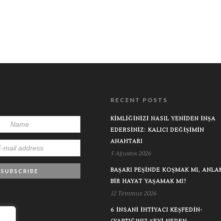
RECENT POSTS
KIMLIĞINIZI NASIL YENIDEN İNŞA
EDERSINIZ: KALICI DEĞIŞIMIN
ANAHTARI
5 Ağustos 2026
BAŞARI PEŞINDE KOŞMAK MI, ANLA
BIR HAYAT YAŞAMAK MI?
12 Temmuz 2026
6 İNSANI İHTIYACI KEŞFEDIN-