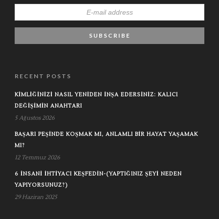
RECENT POSTS
KIMLIĞINIZI NASIL YENIDEN İNŞA EDERSINIZ: KALICI
DEĞIŞIMIN ANAHTARI
5 Ağustos 2026
BAŞARI PEŞINDE KOŞMAK MI, ANLAMLI BIR HAYAT YAŞAMAK
MI?
12 Temmuz 2026
6 İNSANI İHTIYACI KEŞFEDIN-(YAPTIĞINIZ ŞEYI NEDEN
YAPIYORSUNUZ?)
29 Haziran 2025